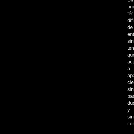
pr
téc
dif
de
ent
sin
ten
qu
acu
a
ap
cie
sin
pas
du
y
sin
co