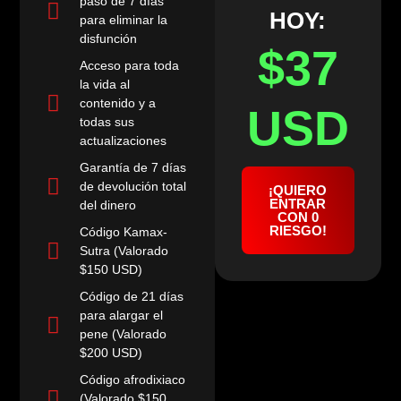
paso de 7 días
HOY:
para eliminar la
disfunción
$37
Acceso para toda
la vida al
contenido y a
USD
todas sus
actualizaciones
Garantía de 7 días
de devolución total
¡QUIERO
ENTRAR
del dinero
CON 0
RIESGO!
Código Kamax-
Sutra (Valorado
$150 USD)
Código de 21 días
para alargar el
pene (Valorado
$200 USD)
Código afrodixiaco
(Valorado $150