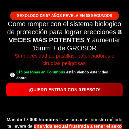
SEXOLOGO DE 57 AÑOS REVELA EN 60 SEGUNDOS
Como romper con el sistema biologico
de protección para lograr erecciones
8
VECES MÁS POTENTES Y
aumentar
15mm + de GROSOR
Sin necesidad de pastillas, potenciadores o
cirugías peligrosas.
815 personas en Columbus
están viendo este video
🔴
ahora
¡QUIERO ENTRAR CON 0 RIESGO!
Más de 17.000 hombres
transformados, nuestro método
te llevará de
una vida sexual frustrada a tener el sexo