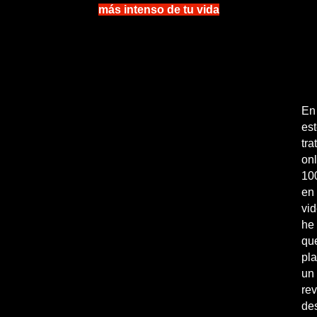
más intenso de tu vida
En
es
tra
onl
10
en
vi
he
qu
pl
un
rev
de